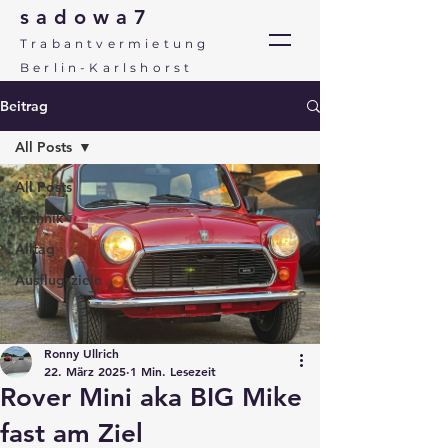
sadowa7
Trabantvermietung
Berlin-Karlshorst
Beitrag
All Posts
All Posts
Technik
Alltag
Ausflugsziele
Ronny Ullrich
22. März 2025
1 Min. Lesezeit
Rover Mini aka BIG Mike
fast am Ziel