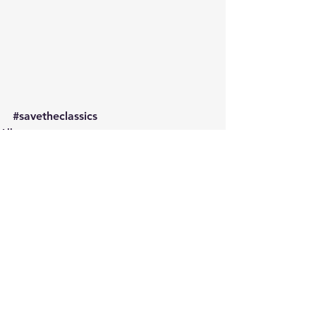
#savetheclassics
Alltag
Kommentare
Kommentar verfassen...