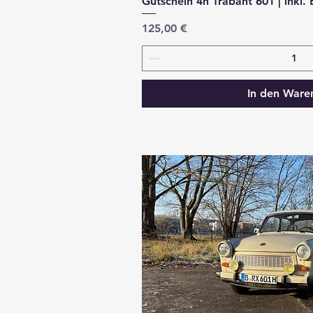
Gutschein 4h Trabant 601 | inkl.
Preis
125,00 €
In den Ware